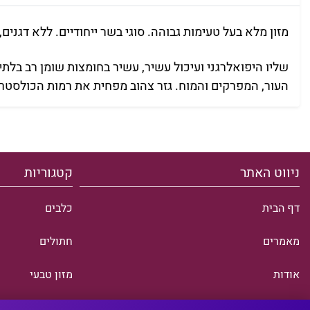
מזון מלא בעל טעימות גבוהה. סוגי בשר ייחודיים. ללא דגנים, ללא תפוחי אדמה, ללא GMO, ללא סויה, ללא חומרים מ
שליו היפואלרגני ועיכול עשיר, עשיר בחומצות שומן רב בלת
העור, המפרקים והמוח. גזר צהוב מפחית את רמות הכולסטרול
ניווט האתר
קטגוריות
דף הבית
כלבים
מאמרים
חתולים
אודות
מזון טבעי
יצירת קשר
מבצעים